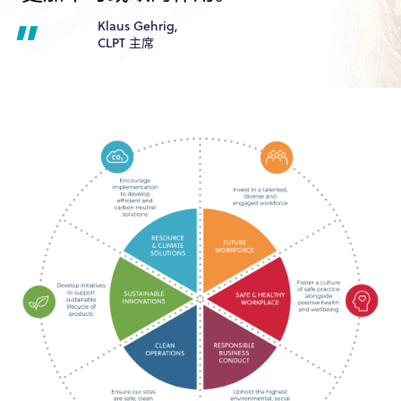
Klaus Gehrig,
CLPT 主席