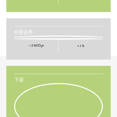
自有业务
~ 2 ktCO
e
< 1 %
2
下游