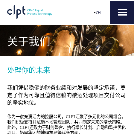
ZH
关于我们
处理你的未来
我们凭借稳健的财务业绩和对发展的坚定承诺，奠
定了作为可靠且值得信赖的酿酒处理项目交付公司
的坚实地位。
作为一家充满活力的控股公司，CLPT汇聚了多元化的公司组合。
我们积极支持并赋能本地管理团队，共同制定未来的增长策略。
此外，CLPT还致力于财务整合、执行增长计划、启动和监控优化
项目、拓展集团的地理布局等诸多方面。